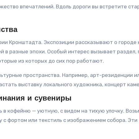
ожество впечатлений. Вдоль дороги вы встретите ст
нства
тории Кронштадта. Экспозиции рассказывают о городе
ей в разные эпохи. Особый интерес вызывает раздел
оторые из которых до сих пор работают.
ультурные пространства. Например, арт-резиденции и
астать выставку локального художника, концерт кам
инания и сувениры
 в кофейню — уютную, с видом на тихую улочку. Возь
ку с фортом или текстиль с изображением собора. Эт