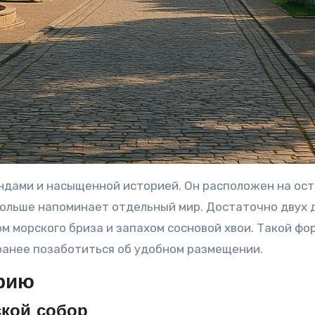
ндами и насыщенной историей. Он расположен на остр
больше напоминает отдельный мир. Достаточно двух 
ом морского бриза и запахом сосновой хвои. Такой ф
ранее позаботиться об удобном размещении.
орию
ской собор