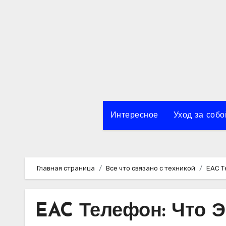
Перейти
к
содержимому
Интересное
Уход за собо
Главная страница
Все что связано с техникой
EAC Т
EAC Телефон: Что Э