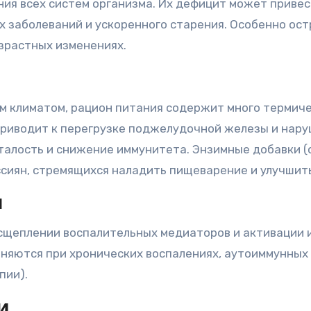
я всех систем организма. Их дефицит может привес
 заболеваний и ускоренного старения. Особенно ост
озрастных изменениях.
ным климатом, рацион питания содержит много терми
приводит к перегрузке поджелудочной железы и нар
сталость и снижение иммунитета. Энзимные добавки 
ссиян, стремящихся наладить пищеварение и улучшит
я
асщеплении воспалительных медиаторов и активации 
няются при хронических воспалениях, аутоиммунных 
пии).
и