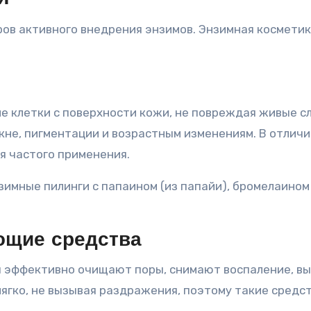
ров активного внедрения энзимов. Энзимная космети
е клетки с поверхности кожи, не повреждая живые с
акне, пигментации и возрастным изменениям. В отличи
я частого применения.
имные пилинги с папаином (из папайи), бромелаином 
ющие средства
ия эффективно очищают поры, снимают воспаление, в
гко, не вызывая раздражения, поэтому такие средс