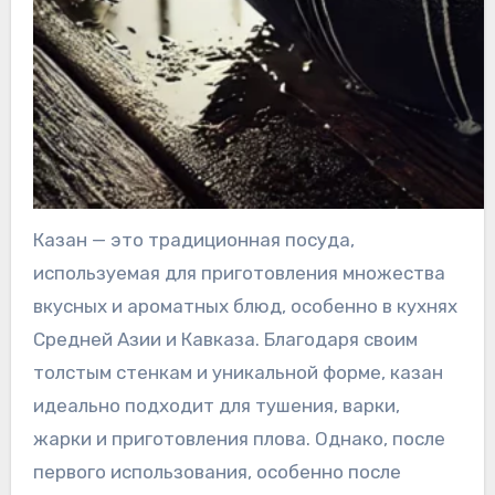
Казан — это традиционная посуда,
используемая для приготовления множества
вкусных и ароматных блюд, особенно в кухнях
Средней Азии и Кавказа. Благодаря своим
толстым стенкам и уникальной форме, казан
идеально подходит для тушения, варки,
жарки и приготовления плова. Однако, после
первого использования, особенно после