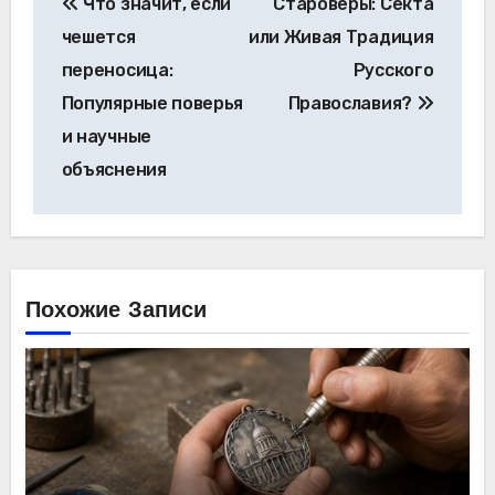
Что значит, если
Староверы: Секта
по
чешется
или Живая Традиция
записям
переносица:
Русского
Популярные поверья
Православия?
и научные
объяснения
Похожие Записи