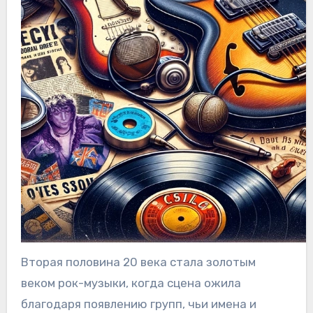
Вторая половина 20 века стала золотым
веком рок-музыки, когда сцена ожила
благодаря появлению групп, чьи имена и