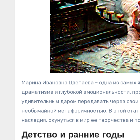
Марина Ивановна Цветаева – одна из самых я
драматизма и глубокой эмоциональности, пр
удивительным даром передавать через свои 
необычайной метафоричностью. В этой стат
наследия, окунуться в мир ее творчества и п
Детство и ранние годы