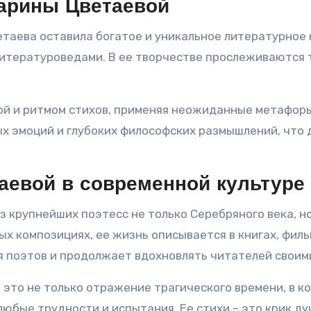
арины Цветаевой
таева оставила богатое и уникальное литературное н
итературоведами. В ее творчестве прослеживаются т
ой и ритмом стихов, применяя неожиданные метафор
ых эмоций и глубоких философских размышлений, что 
аевой в современной культуре
 крупнейших поэтесс не только Серебряного века, но
ых композициях, ее жизнь описывается в книгах, филь
я поэтов и продолжает вдохновлять читателей своим
то не только отражение трагического времени, в кот
юбые трудности и испытания. Ее стихи – это крик ду