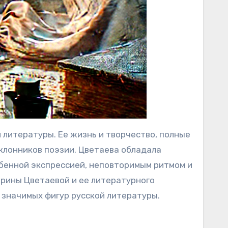
 литературы. Ее жизнь и творчество, полные
клонников поэзии. Цветаева обладала
обенной экспрессией, неповторимым ритмом и
рины Цветаевой и ее литературного
х значимых фигур русской литературы.