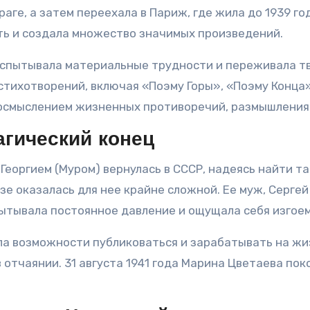
аге, а затем переехала в Париж, где жила до 1939 го
ть и создала множество значимых произведений.
спытывала материальные трудности и переживала тв
 стихотворений, включая «Поэму Горы», «Поэму Конца»
 осмыслением жизненных противоречий, размышлениям
агический конец
 Георгием (Муром) вернулась в СССР, надеясь найти т
е оказалась для нее крайне сложной. Ее муж, Сергей
ытывала постоянное давление и ощущала себя изгоем
а возможности публиковаться и зарабатывать на жизн
 отчаянии. 31 августа 1941 года Марина Цветаева пок