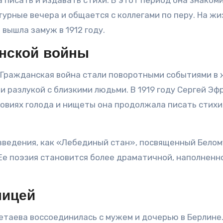
писать и издавать стихи. В этот период она знаком
урные вечера и общается с коллегами по перу. На жи
 вышла замуж в 1912 году.
нской войны
й Гражданская война стали поворотными событиями в
 разлукой с близкими людьми. В 1919 году Сергей Эф
словиях голода и нищеты она продолжала писать стих
зведения, как «Лебединый стан», посвященный Белом
е поэзия становится более драматичной, наполненн
ницей
ветаева воссоединилась с мужем и дочерью в Берлине