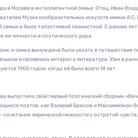
да в Москве в интеллигентной семье. Отец, Иван Вл
вателем Музея изобразительных искусств имени А.С.
семьи и была талантливой пианисткой. С ранних лет 
е ее личности и поэтического дара.
зом, и семья вынуждена была уехать в путешествие 
языков и проявляла интерес к литературе. Уже в ранн
тся 1906 годом, когда ей было всего 14 лет.
таева выпустила свой первый поэтический сборник «Ве
ющихся поэтов, как Валерий Брюсов и Максимилиан В
 сочетание лирической нежности с остротой чувств,