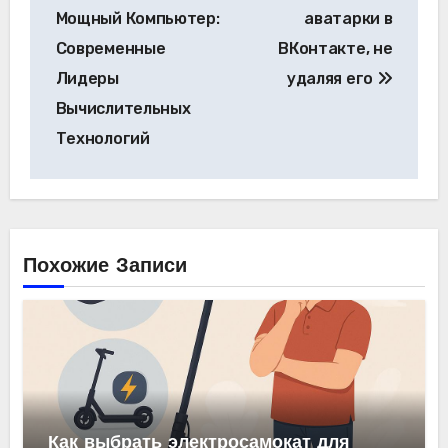
по
Мощный Компьютер:
аватарки в
записям
Современные
ВКонтакте, не
Лидеры
удаляя его
Вычислительных
Технологий
Похожие Записи
Как выбрать электросамокат для