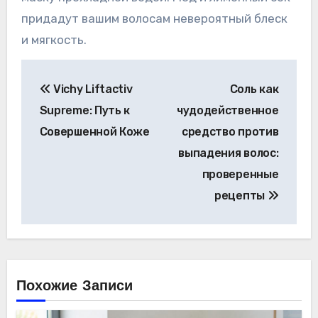
придадут вашим волосам невероятный блеск
и мягкость.
Навигация
Vichy Liftactiv
Соль как
по
Supreme: Путь к
чудодейственное
записям
Совершенной Коже
средство против
выпадения волос:
проверенные
рецепты
Похожие Записи