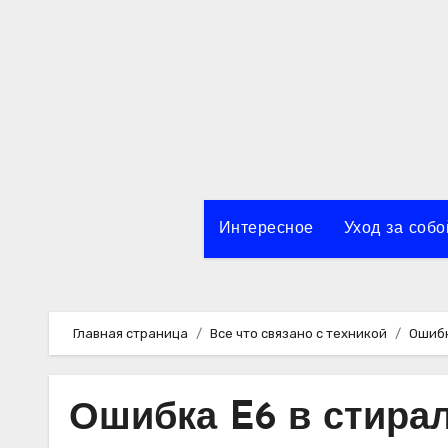
Перейти
к
содержимому
Интересное
Уход за собо
Главная страница
Все что связано с техникой
Ошибк
Ошибка E6 в стира