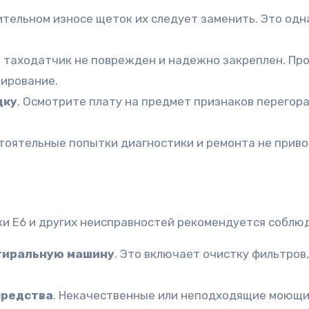
чительном износе щеток их следует заменить. Это одн
о таходатчик не поврежден и надежно закреплен. Пров
нирование.
дку
. Осмотрите плату на предмет признаков перегор
стоятельные попытки диагностики и ремонта не приво
ки E6 и других неисправностей рекомендуется собл
стиральную машину
. Это включает очистку фильтров
средства
. Некачественные или неподходящие моющие