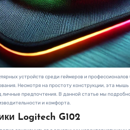
пулярных устройств среди геймеров и профессионало
ования. Несмотря на простоту конструкции, эта мыш
 личные предпочтения. В данной статье мы подробно 
оизводительности и комфорта.
ки Logitech G102