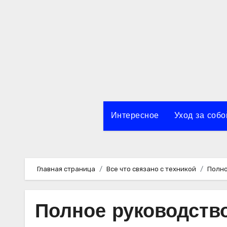
Перейти
к
содержимому
Интересное
Уход за собо
Главная страница
Все что связано с техникой
Полно
Полное руководство