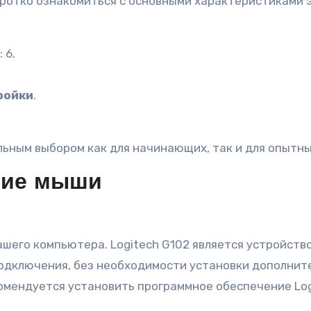
оротко ознакомиться с основными характеристиками 
: 6.
ройки
.
льным выбором как для начинающих, так и для опытны
ние мыши
шего компьютера. Logitech G102 является устройством
одключения, без необходимости установки дополните
мендуется установить программное обеспечение Log