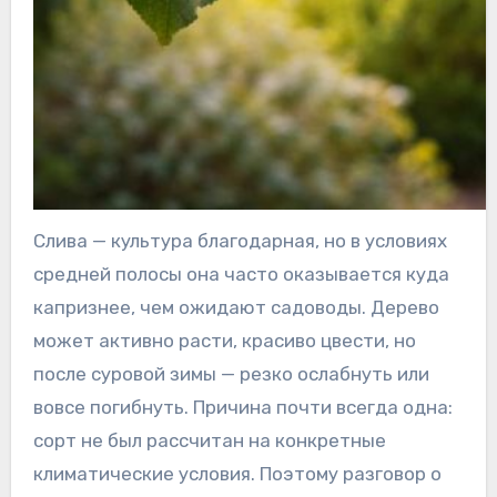
Слива — культура благодарная, но в условиях
средней полосы она часто оказывается куда
капризнее, чем ожидают садоводы. Дерево
может активно расти, красиво цвести, но
после суровой зимы — резко ослабнуть или
вовсе погибнуть. Причина почти всегда одна:
сорт не был рассчитан на конкретные
климатические условия. Поэтому разговор о