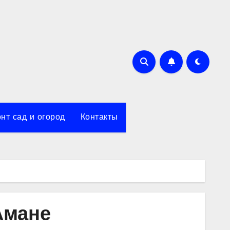
нт сад и огород
Контакты
Амане