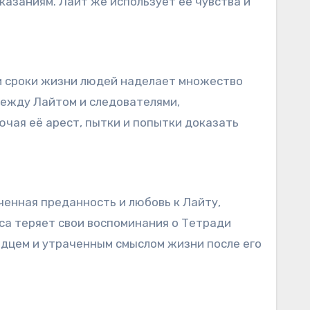
казаниям. Лайт же использует её чувства и
 и сроки жизни людей наделает множество
 между Лайтом и следователями,
чая её арест, пытки и попытки доказать
ченная преданность и любовь к Лайту,
иса теряет свои воспоминания о Тетради
ердцем и утраченным смыслом жизни после его