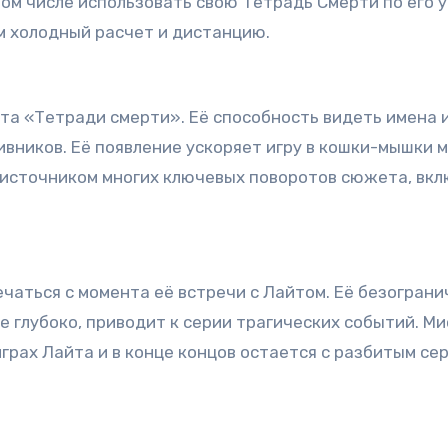
том числе использовать свою Тетрадь Смерти по его у
ом холодный расчет и дистанцию.
та «Тетради смерти». Её способность видеть имена
отивников. Её появление ускоряет игру в кошки-мышки
источником многих ключевых поворотов сюжета, вклю
аться с момента её встречи с Лайтом. Её безограни
е глубоко, приводит к серии трагических событий. М
играх Лайта и в конце концов остается с разбитым с