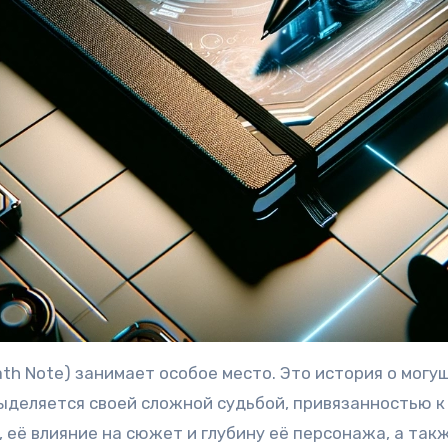
ath Note) занимает особое место. Это история о могу
деляется своей сложной судьбой, привязанностью к 
её влияние на сюжет и глубину её персонажа, а так