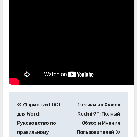
Навигация
Форматки ГОСТ
Отзывы на Xiaomi
по
для Word:
Redmi 9T: Полный
записям
Руководство по
Обзор и Мнения
правильному
Пользователей