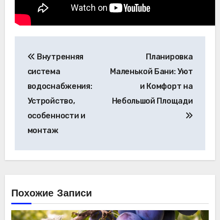
Навигация
Внутренняя
Планировка
по
система
Маленькой Бани: Уют
записям
водоснабжения:
и Комфорт на
Устройство,
Небольшой Площади
особенности и
монтаж
Похожие Записи