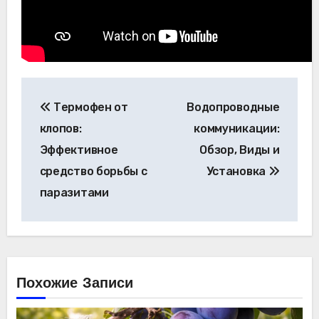
Навигация
Термофен от
Водопроводные
по
клопов:
коммуникации:
записям
Эффективное
Обзор, Виды и
средство борьбы с
Установка
паразитами
Похожие Записи