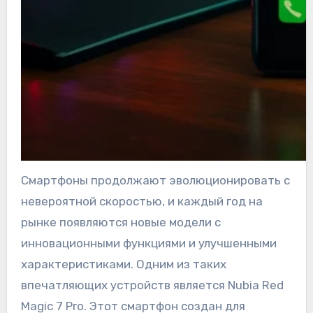
Смартфоны продолжают эволюционировать с
невероятной скоростью, и каждый год на
рынке появляются новые модели с
инновационными функциями и улучшенными
характеристиками. Одним из таких
впечатляющих устройств является Nubia Red
Magic 7 Pro. Этот смартфон создан для