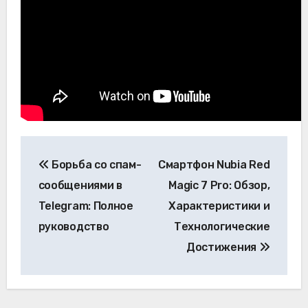
Навигация
Борьба со спам-
Смартфон Nubia Red
по
сообщениями в
Magic 7 Pro: Обзор,
записям
Telegram: Полное
Характеристики и
руководство
Технологические
Достижения