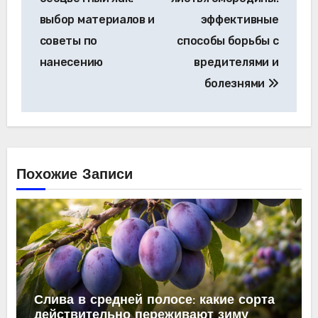
записям
выбор материалов и
эффективные
советы по
способы борьбы с
нанесению
вредителями и
болезнями
Похожие Записи
Слива в средней полосе: какие сорта
действительно переживают зиму